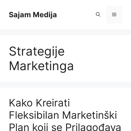
Skip
to
Sajam Medija
Menu
content
Strategije
Marketinga
Kako Kreirati
Fleksibilan Marketinški
Plan koji se Prilagođava