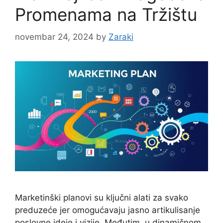
Promenama na Tržištu
novembar 24, 2024
by
Zaraki
Marketinški planovi su ključni alati za svako
preduzeće jer omogućavaju jasno artikulisanje
poslovne ideje i vizije. Međutim, u dinamičnom