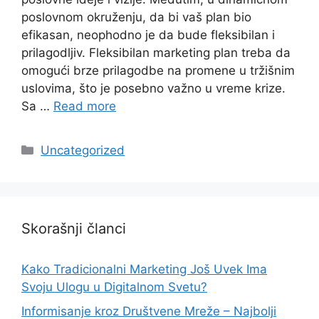
poslovnom okruženju, da bi vaš plan bio
efikasan, neophodno je da bude fleksibilan i
prilagodljiv. Fleksibilan marketing plan treba da
omogući brze prilagodbe na promene u tržišnim
uslovima, što je posebno važno u vreme krize.
Sa …
Read more
Categories
Uncategorized
Skorašnji članci
Kako Tradicionalni Marketing Još Uvek Ima
Svoju Ulogu u Digitalnom Svetu?
Informisanje kroz Društvene Mreže – Najbolji