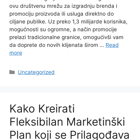
ovu društvenu mrežu za izgradnju brenda i
promociju proizvoda ili usluga direktno do
ciljane publike. Uz preko 1,3 milijarde korisnika,
mogućnosti su ogromne, a način promocije
prelazi tradicionalne granice, omogućivši vam
da doprete do novih klijenata širom …
Read
more
Categories
Uncategorized
Kako Kreirati
Fleksibilan Marketinški
Plan koji se Prilagođava