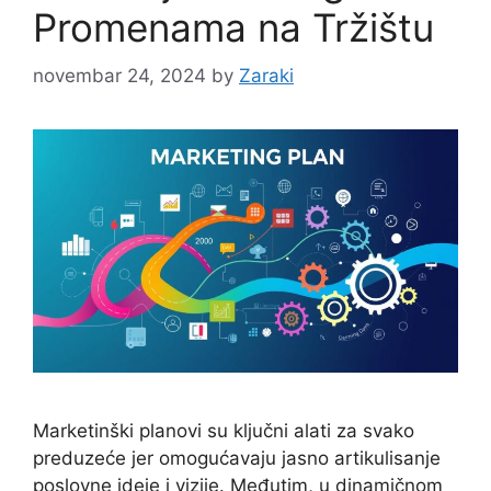
Promenama na Tržištu
novembar 24, 2024
by
Zaraki
Marketinški planovi su ključni alati za svako
preduzeće jer omogućavaju jasno artikulisanje
poslovne ideje i vizije. Međutim, u dinamičnom