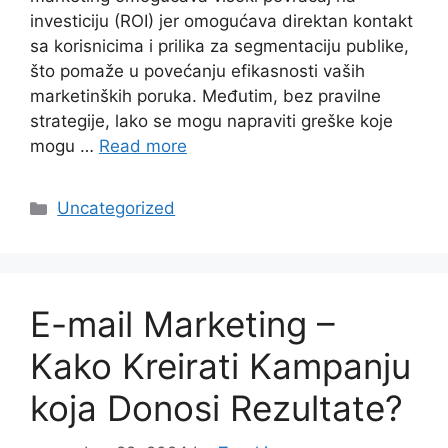
investiciju (ROI) jer omogućava direktan kontakt
sa korisnicima i prilika za segmentaciju publike,
što pomaže u povećanju efikasnosti vaših
marketinških poruka. Međutim, bez pravilne
strategije, lako se mogu napraviti greške koje
mogu …
Read more
Categories
Uncategorized
E-mail Marketing –
Kako Kreirati Kampanju
koja Donosi Rezultate?