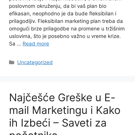
poslovnom okruženju, da bi vaš plan bio
efikasan, neophodno je da bude fleksibilan i
prilagodljiv. Fleksibilan marketing plan treba da
omogući brze prilagodbe na promene u tržišnim
uslovima, što je posebno važno u vreme krize.
Sa …
Read more
Categories
Uncategorized
Najčešće Greške u E-
mail Marketingu i Kako
ih Izbeći – Saveti za