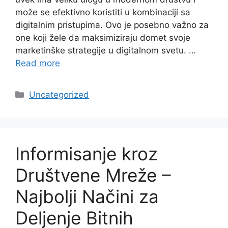
može se efektivno koristiti u kombinaciji sa
digitalnim pristupima. Ovo je posebno važno za
one koji žele da maksimiziraju domet svoje
marketinške strategije u digitalnom svetu. …
Read more
Categories
Uncategorized
Informisanje kroz
Društvene Mreže –
Najbolji Načini za
Deljenje Bitnih