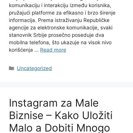
komunikaciju i interakciju između korisnika,
pružajući platforme za efikasno i brzo širenje
informacija. Prema istraživanju Republičke
agencije za elektronske komunikacije, svaki
stanovnik Srbije prosečno poseduje dva
mobilna telefona, što ukazuje na visok nivo
korišćenja …
Read more
Categories
Uncategorized
Instagram za Male
Biznise – Kako Uložiti
Malo a Dobiti Mnogo