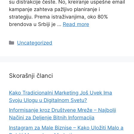
su distrakcije česte. No, kreiranje uspešne email
kampanje zahteva pažljivo planiranje i
strategiju. Prema istraživanjima, oko 80%
brendova u Srbiji je …
Read more
Categories
Uncategorized
Skorašnji članci
Kako Tradicionalni Marketing Još Uvek Ima
Svoju Ulogu u Digitalnom Svetu?
Informisanje kroz Društvene Mreže – Najbolji
Načini za Deljenje Bitnih Informacija
Instagram za Male Biznise – Kako Uložiti Malo a